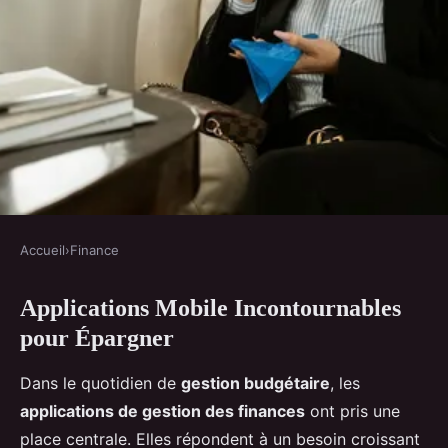
Accueil
›
Finance
FINANCE
Applications Mobile Incontournables
Top Applications Mobiles
pour Épargner
Incontournables pour
Maximiser Votre Épargne
Dans le quotidien de
gestion budgétaire
, les
applications de gestion des finances
ont pris une
Romy
•
6 mars 2025
•
5 min de lecture
place centrale. Elles répondent à un besoin croissant