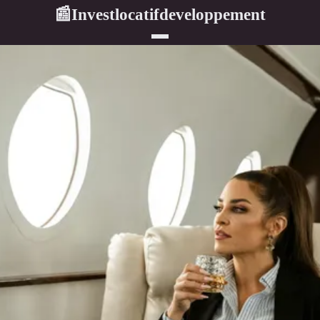
Investlocatifdeveloppement
📰