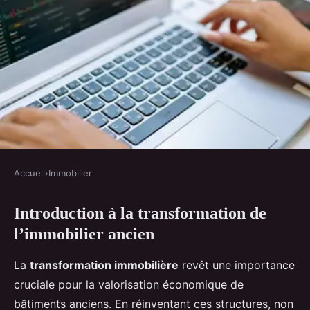
Accueil
›
Immobilier
IMMOBILIER
Introduction à la transformation de
Transformation et Valorisation
l’immobilier ancien
de l'Immobilier Ancien : Le Duo
Gagnant !
La
transformation immobilière
revêt une importance
cruciale pour la valorisation économique de
Romy
•
19 février 2025
•
6 min de lecture
bâtiments anciens. En réinventant ces structures, non